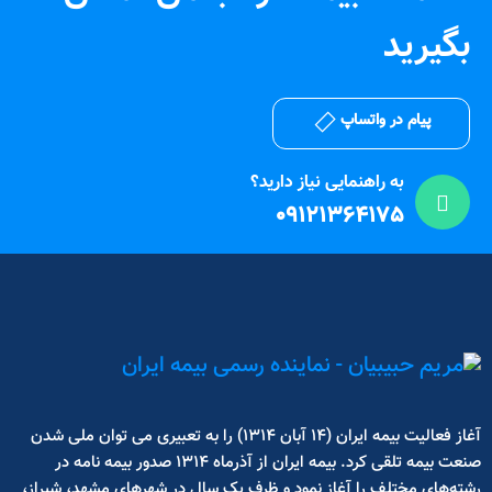
بگیرید
پیام در واتساپ
به راهنمایی نیاز دارید؟
09121364175
آغاز فعالیت بیمه ایران (14 آبان 1314) را به تعبیری می توان ملی شدن
صنعت بیمه تلقی کرد. بیمه ایران از آذرماه 1314 صدور بیمه نامه در
رشته‌های مختلف را آغاز نمود و ظرف یک سال در شهرهای مشهد، شیراز،